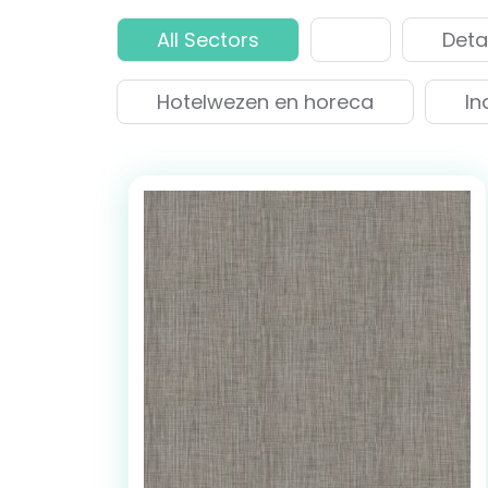
All Sectors
Deta
Hotelwezen en horeca
In