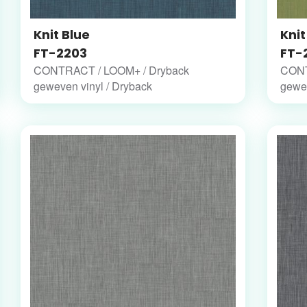
Knit Blue
Kni
FT-2203
FT-
CONTRACT / LOOM+ / Dryback
CONT
geweven vinyl / Dryback
gewev