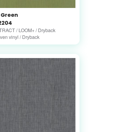
t Green
2204
RACT / LOOM+ / Dryback
en vinyl / Dryback