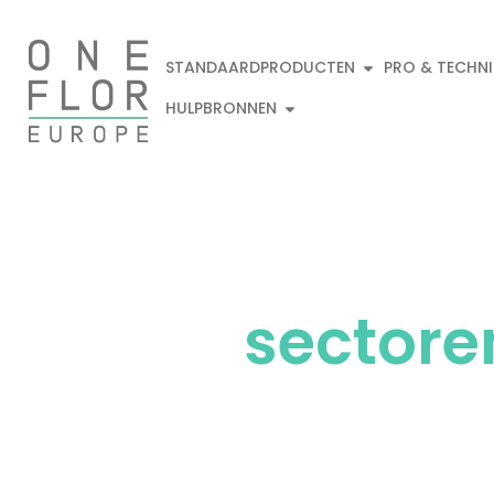
STANDAARDPRODUCTEN
PRO & TECHN
HULPBRONNEN
Ontdekken
Alle
sectore
Ontdek ons ​​gevarieerde aanbod aan hoogw