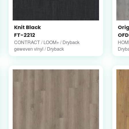
Knit Black
Ori
FT-2212
OFD
CONTRACT / LOOM+ / Dryback
HOME 
geweven vinyl / Dryback
Dryb