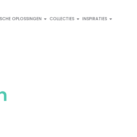
ISCHE OPLOSSINGEN
COLLECTIES
INSPIRATIES
n
aardige vloeroplossingen.