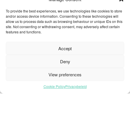
Contact
To provide the best experiences, we use technologies like cookies to store
Collectie
and/or access device information. Consenting to these technologies will
Duurzaamheid
allow us to process data such as browsing behaviour or unique IDs on this
site. Not consenting or withdrawing consent, may adversely affect certain
Een dealer vinden
features and functions.
Gereedschapskist
Inspiratie
Accept
Over ons
Projecten Showcase
Deny
Sectoren
View preferences
Veelgestelde vragen
Cookie Policy
Privacybeleid
© 2026 Oneflor. Alle rechten voorbehouden.
Privacybeleid
Algemene voorwaarden
Cookie-
instellingens
enfrdenl