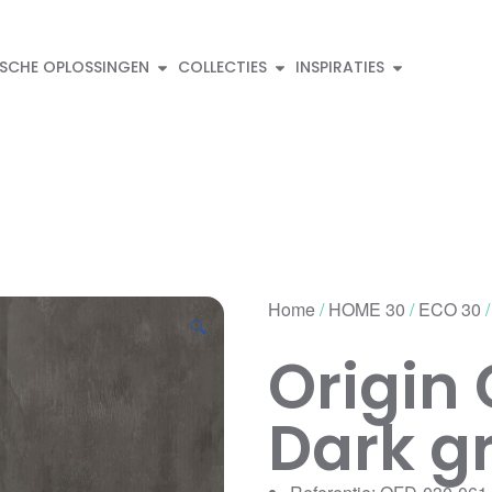
ISCHE OPLOSSINGEN
COLLECTIES
INSPIRATIES
Home
/
HOME 30
/
ECO 30
/
🔍
Origin
Dark g