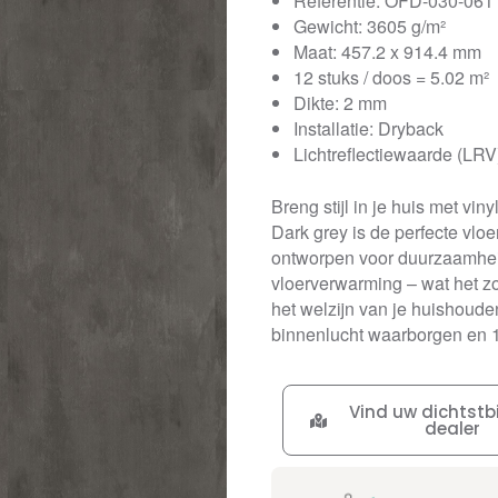
Referentie: OFD-030-061
Gewicht: 3605 g/m²
Maat: 457.2 x 914.4 mm
12 stuks / doos = 5.02 m²
Dikte: 2 mm
Installatie: Dryback
Lichtreflectiewaarde (LRV
Breng stijl in je huis met vi
Dark grey is de perfecte vlo
ontworpen voor duurzaamheid
vloerverwarming – wat het zow
het welzijn van je huishoude
binnenlucht waarborgen en 10
Vind uw dichtstbi
dealer