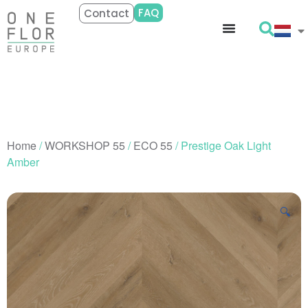
FAQ
Contact
Home
/
WORKSHOP 55
/
ECO 55
/ Prestige Oak Light
Amber
🔍