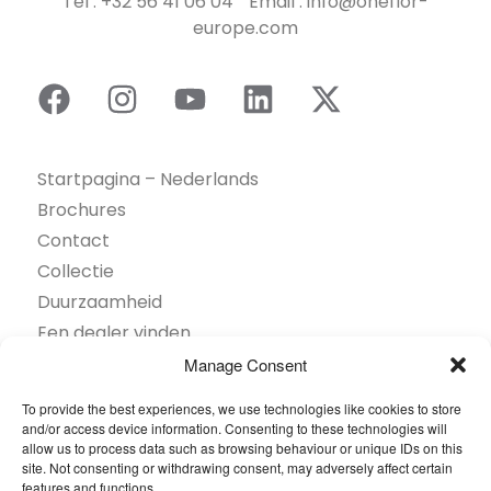
Tel : +32 56 41 06 04 Email : info@oneflor-
europe.com
Startpagina – Nederlands
Brochures
Contact
Collectie
Duurzaamheid
Een dealer vinden
Gereedschapskist
Manage Consent
Inspiratie
To provide the best experiences, we use technologies like cookies to store
Over ons
and/or access device information. Consenting to these technologies will
allow us to process data such as browsing behaviour or unique IDs on this
Projecten Showcase
site. Not consenting or withdrawing consent, may adversely affect certain
Sectoren
features and functions.