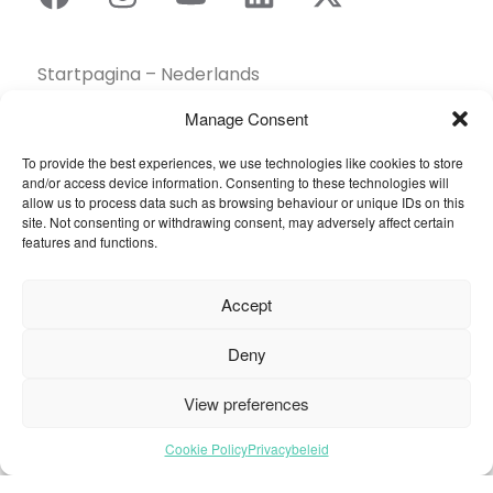
Startpagina – Nederlands
Brochures
Manage Consent
Contact
To provide the best experiences, we use technologies like cookies to store
Collectie
and/or access device information. Consenting to these technologies will
Duurzaamheid
allow us to process data such as browsing behaviour or unique IDs on this
site. Not consenting or withdrawing consent, may adversely affect certain
Een dealer vinden
features and functions.
Gereedschapskist
Inspiratie
Accept
Over ons
Projecten Showcase
Deny
Sectoren
View preferences
Veelgestelde vragen
Cookie Policy
Privacybeleid
© 2026 Oneflor. Alle rechten voorbehouden.