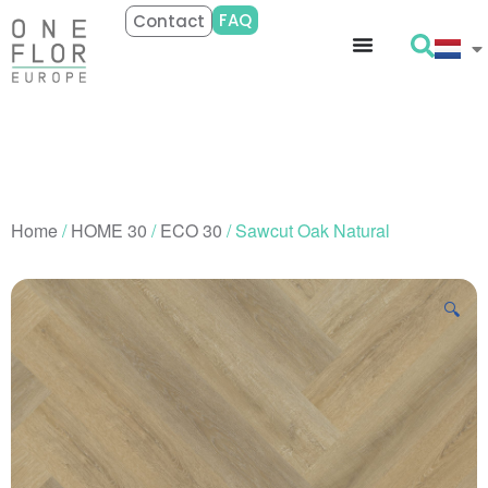
FAQ
Contact
Home
/
HOME 30
/
ECO 30
/ Sawcut Oak Natural
🔍