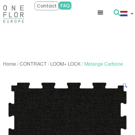
FAQ
Contact
Home
/
CONTRACT
/
LOOM+ LOCK
/ Melange Carbone
🔍