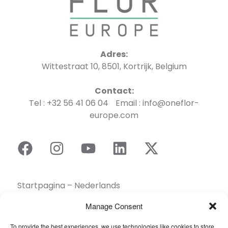
Adres:
Wittestraat 10, 8501, Kortrijk, Belgium
Contact:
Tel : +32 56 41 06 04 Email : info@oneflor-
europe.com
Startpagina – Nederlands
Brochures
Manage Consent
Contact
To provide the best experiences, we use technologies like cookies to store