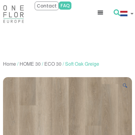
FAQ
Contact
Home
/
HOME 30
/
ECO 30
/ Soft Oak Greige
🔍