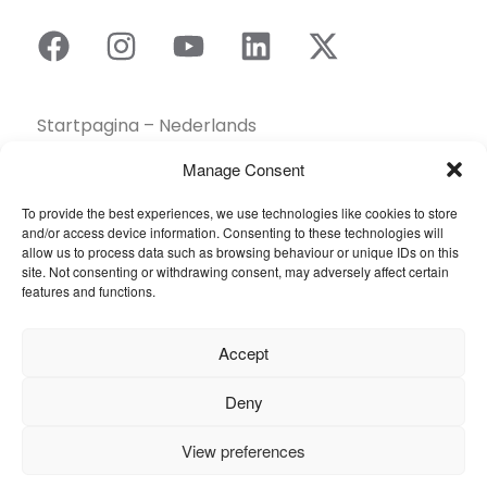
Startpagina – Nederlands
Brochures
Manage Consent
Contact
To provide the best experiences, we use technologies like cookies to store
Collectie
and/or access device information. Consenting to these technologies will
Duurzaamheid
allow us to process data such as browsing behaviour or unique IDs on this
site. Not consenting or withdrawing consent, may adversely affect certain
Een dealer vinden
features and functions.
Gereedschapskist
Inspiratie
Accept
Over ons
Projecten Showcase
Deny
Sectoren
View preferences
Veelgestelde vragen