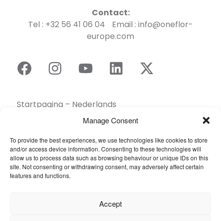
Contact:
Tel : +32 56 41 06 04 Email : info@oneflor-
europe.com
Startpagina – Nederlands
Brochures
Manage Consent
Contact
To provide the best experiences, we use technologies like cookies to store
Collectie
and/or access device information. Consenting to these technologies will
allow us to process data such as browsing behaviour or unique IDs on this
Duurzaamheid
site. Not consenting or withdrawing consent, may adversely affect certain
Een dealer vinden
features and functions.
Gereedschapskist
Inspiratie
Accept
Over ons