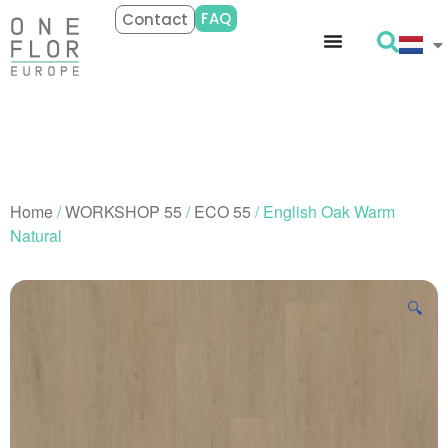
FAQ
Contact
Home
/
WORKSHOP 55
/
ECO 55
/ English Oak Warm
Natural
🔍