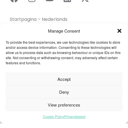
Startpagina – Nederlands
Brochures
Manage Consent
Contact
To provide the best experiences, we use technologies like cookies to store
Collectie
and/or access device information. Consenting to these technologies will
Duurzaamheid
allow us to process data such as browsing behaviour or unique IDs on this
site. Not consenting or withdrawing consent, may adversely affect certain
Een dealer vinden
features and functions.
Gereedschapskist
Inspiratie
Accept
Over ons
Projecten Showcase
Deny
Sectoren
View preferences
Veelgestelde vragen
Cookie Policy
Privacybeleid
© 2026 Oneflor. Alle rechten voorbehouden.