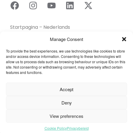
Startpagina – Nederlands
Brochures
Manage Consent
Contact
To provide the best experiences, we use technologies like cookies to store
Collectie
and/or access device information. Consenting to these technologies will
Duurzaamheid
allow us to process data such as browsing behaviour or unique IDs on this
site. Not consenting or withdrawing consent, may adversely affect certain
Een dealer vinden
features and functions.
Gereedschapskist
Inspiratie
Accept
Over ons
Projecten Showcase
Deny
Sectoren
View preferences
Veelgestelde vragen
Cookie Policy
Privacybeleid
© 2026 Oneflor. Alle rechten voorbehouden.