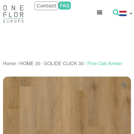
FAQ
Contact
Home
/
HOME 30
/
SOLIDE CLICK 30
/ Fine Oak Amber
🔍