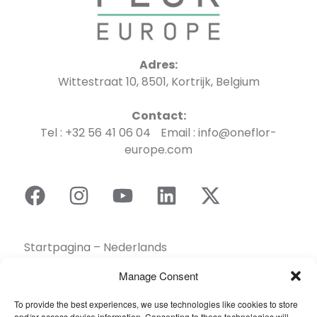
Adres:
Wittestraat 10, 8501, Kortrijk, Belgium
Contact:
Tel : +32 56 41 06 04 Email : info@oneflor-
europe.com
Startpagina – Nederlands
Brochures
Manage Consent
Contact
To provide the best experiences, we use technologies like cookies to store
Collectie
and/or access device information. Consenting to these technologies will