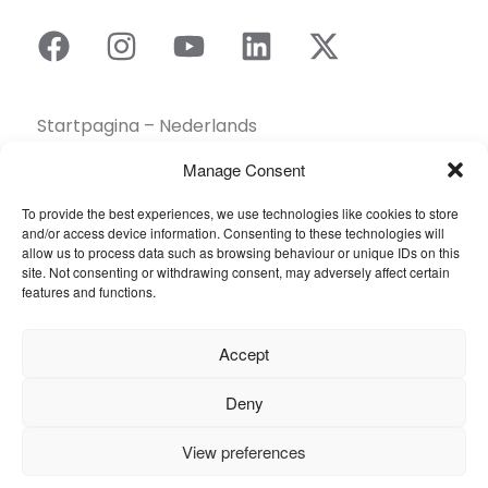
Startpagina – Nederlands
Brochures
Manage Consent
Contact
To provide the best experiences, we use technologies like cookies to store
Collectie
and/or access device information. Consenting to these technologies will
Duurzaamheid
allow us to process data such as browsing behaviour or unique IDs on this
site. Not consenting or withdrawing consent, may adversely affect certain
Een dealer vinden
features and functions.
Gereedschapskist
Inspiratie
Accept
Over ons
Projecten Showcase
Deny
Sectoren
View preferences
Veelgestelde vragen