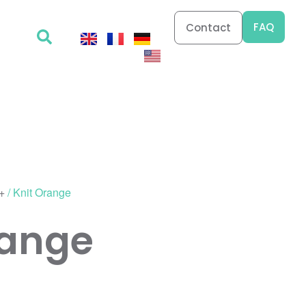
FAQ
Contact
+
/ Knit Orange
range