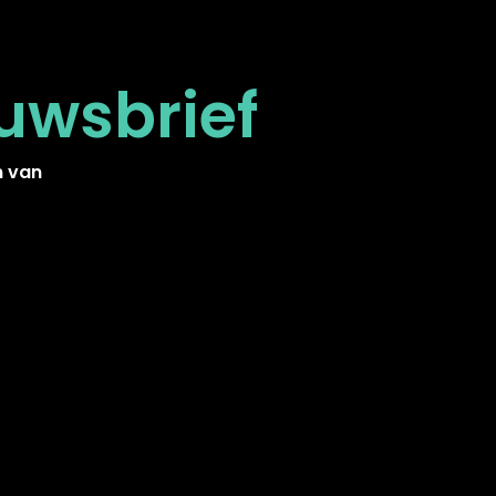
uwsbrief
n van