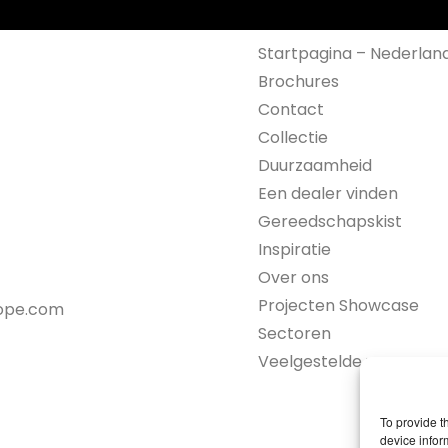
Startpagina – Nederlan
Brochures
Contact
Collectie
Duurzaamheid
Een dealer vinden
Gereedschapskist
Inspiratie
Over ons
Projecten Showcase
rope.com
Sectoren
Veelgestelde vragen
To provide t
device infor