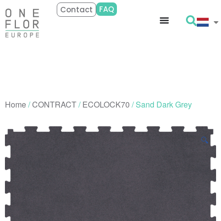
FAQ
Contact
Home
/
CONTRACT
/
ECOLOCK70
/ Sand Dark Grey
🔍