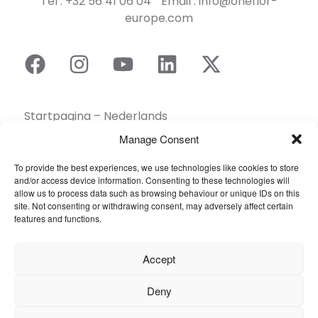
Tel : +32 56 41 06 04 Email : info@oneflor-
europe.com
Startpagina – Nederlands
Brochures
Manage Consent
Contact
To provide the best experiences, we use technologies like cookies to store
Collectie
and/or access device information. Consenting to these technologies will
allow us to process data such as browsing behaviour or unique IDs on this
Duurzaamheid
site. Not consenting or withdrawing consent, may adversely affect certain
Een dealer vinden
features and functions.
Gereedschapskist
Inspiratie
Accept
Over ons
Deny
Projecten Showcase
Sectoren