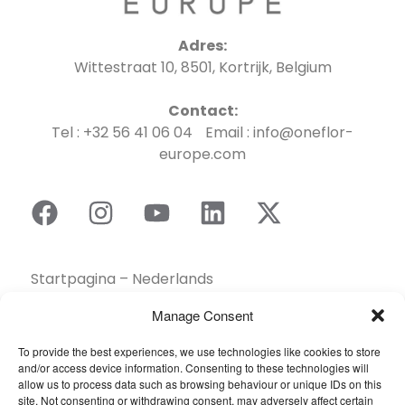
Adres:
Wittestraat 10, 8501, Kortrijk, Belgium
Contact:
Tel : +32 56 41 06 04 Email : info@oneflor-
europe.com
Startpagina – Nederlands
Brochures
Manage Consent
Contact
To provide the best experiences, we use technologies like cookies to store
Collectie
and/or access device information. Consenting to these technologies will
Duurzaamheid
allow us to process data such as browsing behaviour or unique IDs on this
site. Not consenting or withdrawing consent, may adversely affect certain