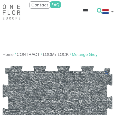
FAQ
Contact
Home
/
CONTRACT
/
LOOM+ LOCK
/ Melange Grey
🔍