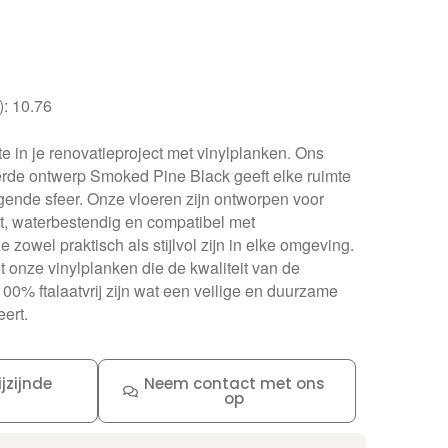
): 10.76
te in je renovatieproject met vinylplanken. Ons
eerde ontwerp Smoked Pine Black geeft elke ruimte
gende sfeer. Onze vloeren zijn ontworpen voor
st, waterbestendig en compatibel met
zowel praktisch als stijlvol zijn in elke omgeving.
et onze vinylplanken die de kwaliteit van de
0% ftalaatvrij zijn wat een veilige en duurzame
ert.
jzijnde
Neem contact met ons
op