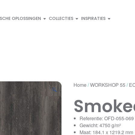
ISCHE OPLOSSINGEN
COLLECTIES
INSPIRATIES
Home
/
WORKSHOP 55
/
EC
🔍
Smoked
Referentie: OFD-055-069
Gewicht: 4750 g/m²
Maat: 184.1 x 1219.2 mm