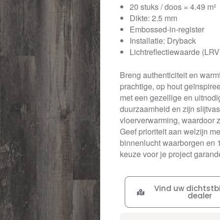
20 stuks / doos = 4.49 m²
Dikte: 2.5 mm
Embossed-in-register
Installatie: Dryback
Lichtreflectiewaarde (LRV
Breng authenticiteit en warm
prachtige, op hout geïnspir
met een gezellige en uitnodi
duurzaamheid en zijn slijtva
vloerverwarming, waardoor ze 
Geef prioriteit aan welzijn m
binnenlucht waarborgen en 10
keuze voor je project garande
Vind uw dichtstbi
dealer