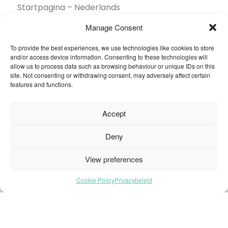
Startpagina – Nederlands
Brochures
Manage Consent
Contact
To provide the best experiences, we use technologies like cookies to store
Collectie
and/or access device information. Consenting to these technologies will
Duurzaamheid
allow us to process data such as browsing behaviour or unique IDs on this
site. Not consenting or withdrawing consent, may adversely affect certain
Een dealer vinden
features and functions.
Gereedschapskist
Inspiratie
Accept
Over ons
Projecten Showcase
Deny
Sectoren
View preferences
Veelgestelde vragen
Cookie Policy
Privacybeleid
© 2026 Oneflor. Alle rechten voorbehouden.
Privacybeleid
Algemene voorwaarden
Cookie-