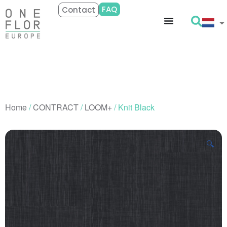
FAQ
Contact
Home
/
CONTRACT
/
LOOM+
/ Knit Black
🔍