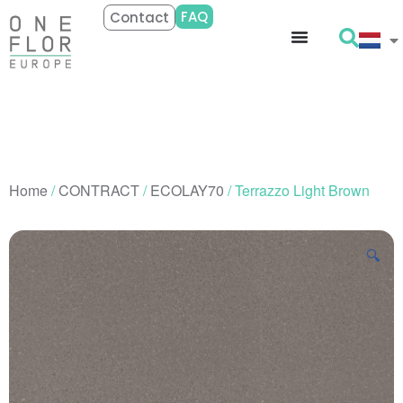
FAQ
Contact
Home
/
CONTRACT
/
ECOLAY70
/ Terrazzo Light Brown
🔍