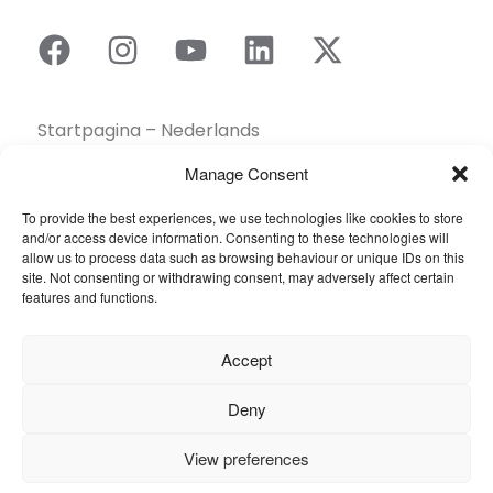
Startpagina – Nederlands
Brochures
Manage Consent
Contact
To provide the best experiences, we use technologies like cookies to store
Collectie
and/or access device information. Consenting to these technologies will
Duurzaamheid
allow us to process data such as browsing behaviour or unique IDs on this
site. Not consenting or withdrawing consent, may adversely affect certain
Een dealer vinden
features and functions.
Gereedschapskist
Inspiratie
Accept
Over ons
Projecten Showcase
Deny
Sectoren
View preferences
Veelgestelde vragen