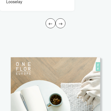
Looselay
←
→