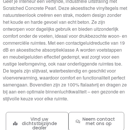
Geef je interieur een verfijnde, industriële uitstraling met
Scratched Concrete Pearl. Deze akoestische vinyltegels met
natuursteenlook creëren een strak, modern design zonder
het koude en harde gevoel van echt beton. Ze zijn
ontworpen voor dagelijks gebruik en bieden uitzonderlijk
comfort onder de voeten, ideaal voor drukbezochte woon- en
commerciële ruimtes. Met een contactgeluidreductie van 19
dB en akoestische absorptieklasse A worden voetstappen
en meubelgeluiden effectief gedempt, wat zorgt voor een
rustige leefomgeving, ook naar onderliggende ruimtes toe.
De tegels zijn slijtvast, waterbestendig en geschikt voor
vloerverwarming, waardoor comfort en functionaliteit perfect
samengaan. Bovendien zijn ze 100% ftalaatvrij en dragen ze
bij aan een optimale binnenluchtkwaliteit – een gezonde en
stijlvolle keuze voor elke ruimte.
Vind uw
Neem contact
dichtstbijzijnde
met ons op
dealer