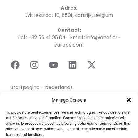
Adres:
Wittestraat 10, 8501, Kortrijk, Belgium
Contact:
Tel : +32 56 41 06 04 Email : info@oneflor-
europe.com
Startpagina – Nederlands
Brochures
Manage Consent
Contact
To provide the best experiences, we use technologies like cookies to store
Collectie
and/or access device information. Consenting to these technologies will
Duurzaamheid
allow us to process data such as browsing behaviour or unique IDs on this
site. Not consenting or withdrawing consent, may adversely affect certain
Een dealer vinden
features and functions.