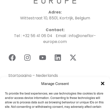
Adres:
Wittestraat 10, 8501, Kortrijk, Belgium
Contact:
Tel : +32 56 41 06 04 Email : info@oneflor-
europe.com
Startpagina – Nederlands
Brochures
Manage Consent
Contact
To provide the best experiences, we use technologies like cookies to store
Collectie
and/or access device information. Consenting to these technologies will
allow us to process data such as browsing behaviour or unique IDs on this
Duurzaamheid
site. Not consenting or withdrawing consent, may adversely affect certain
Een dealer vinden