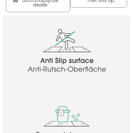
dichtstbijzijnde
met ons op
dealer