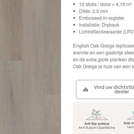
12 stuks / doos = 4.18 m²
Dikte: 2.5 mm
Embossed-in-register
Installatie: Dryback
Lichtreflectiewaarde (LRV
English Oak Greige repliceert
warmte en een gastvrije sfee
en de extra grote planken di
Oak Greige je huis van een ste
Vind uw dichtstbi
dealer