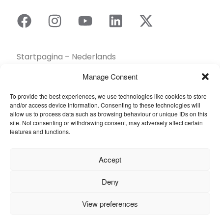
Startpagina – Nederlands
Brochures
Manage Consent
Contact
To provide the best experiences, we use technologies like cookies to store
Collectie
and/or access device information. Consenting to these technologies will
Duurzaamheid
allow us to process data such as browsing behaviour or unique IDs on this
site. Not consenting or withdrawing consent, may adversely affect certain
Een dealer vinden
features and functions.
Gereedschapskist
Inspiratie
Accept
Over ons
Projecten Showcase
Deny
Sectoren
View preferences
Veelgestelde vragen