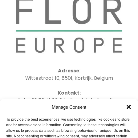
Adresse:
Wittestraat 10, 8501, Kortrijk, Belgium
Kontakt:
Tel : +32 56 41 06 04 Email : info@oneflor-
Manage Consent
europe.com
To provide the best experiences, we use technologies like cookies to store
and/or access device information. Consenting to these technologies will
allow us to process data such as browsing behaviour or unique IDs on this
site. Not consenting or withdrawing consent, may adversely affect certain