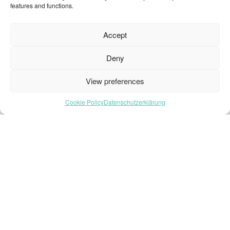
features and functions.
Startseite – Deutsch
Brochures
Accept
Häufig gestellte Fragen
Deny
Inspiration
Kollektion
View preferences
Kontakt
Cookie Policy
Datenschutzerklärung
Nachhaltigkeit
Unsere Projekte
Sektoren
Über uns
Ressourcen
© 2026 Oneflor. Alle Rechte vorbehalten.
Datenschutzerklärung
AGB
Cookie- Einstellungens