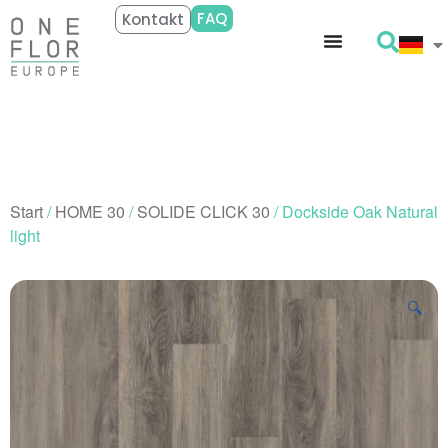
FAQ
Kontakt
Start
/
HOME 30
/
SOLIDE CLICK 30
/ Dockside Oak Natural
light
🔍