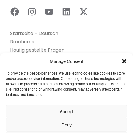
Startseite – Deutsch
Brochures
Häufig gestellte Fragen
Inspiration
Manage Consent
Kollektion
To provide the best experiences, we use technologies like cookies to store
Kontakt
and/or access device information. Consenting to these technologies will
Nachhaltigkeit
allow us to process data such as browsing behaviour or unique IDs on this
site. Not consenting or withdrawing consent, may adversely affect certain
Unsere Projekte
features and functions.
Sektoren
Über uns
Accept
Ressourcen
Deny
© 2026 Oneflor. Alle Rechte vorbehalten.