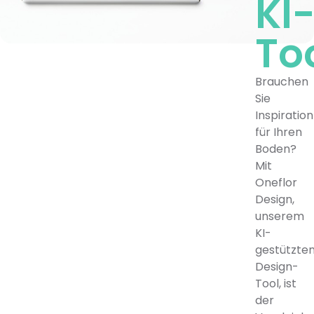
KI
To
Brauchen
Sie
Inspiration
für Ihren
Boden?
Mit
Oneflor
Design,
unserem
KI-
gestützte
Design-
Tool, ist
der