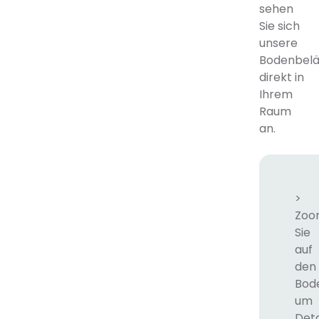
sehen
Sie sich
unsere
Bodenbel
direkt in
Ihrem
Raum
an.
>
Zoo
Sie
auf
den
Bod
um
Deta