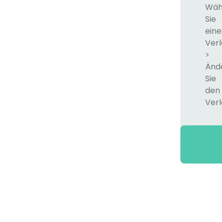
Wäh
Sie
eine
Verl
>
Änd
Sie
den
Verl