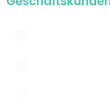
Geschäftskunde
Bei Oneflor stehen unsere gewerblichen Kunden
im Mittelpunkt – mit maßgeschneiderten
Lösungen und einem außergewöhnlichen Service.
Spezieller Support für Ihr Unternehmen
Maßgeschneiderte Lösungen verfügbar
Vereinfachte Projektkoordination