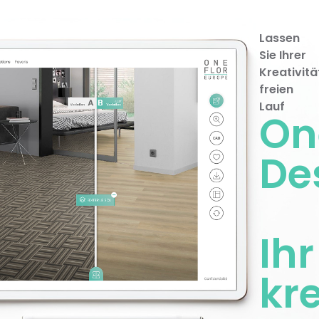
Lassen
Sie Ihrer
Kreativitä
freien
Lauf
On
De
Ihr
kr