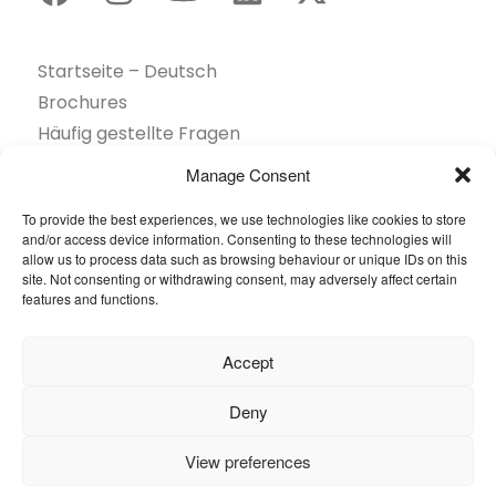
Startseite – Deutsch
Brochures
Häufig gestellte Fragen
Inspiration
Manage Consent
Kollektion
To provide the best experiences, we use technologies like cookies to store
Kontakt
and/or access device information. Consenting to these technologies will
Nachhaltigkeit
allow us to process data such as browsing behaviour or unique IDs on this
site. Not consenting or withdrawing consent, may adversely affect certain
Unsere Projekte
features and functions.
Sektoren
Über uns
Accept
Ressourcen
Deny
© 2026 Oneflor. Alle Rechte vorbehalten.
View preferences