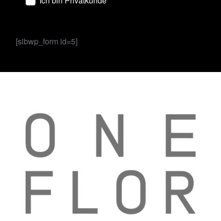
Ich bin Privatkunde
[sibwp_form id=5]