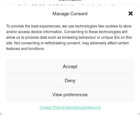
Tel : +32 56 41 06 04 Email : info@oneflor-
Manage Consent
europe.com
To provide the best experiences, we use technologies like cookies to store
and/or access device information. Consenting to these technologies will
allow us to process data such as browsing behaviour or unique IDs on this
site. Not consenting or withdrawing consent, may adversely affect certain
features and functions.
Startseite – Deutsch
Brochures
Accept
Häufig gestellte Fragen
Deny
Inspiration
Kollektion
View preferences
Kontakt
Cookie Policy
Datenschutzerklärung
Nachhaltigkeit
Unsere Projekte
Sektoren
Über uns