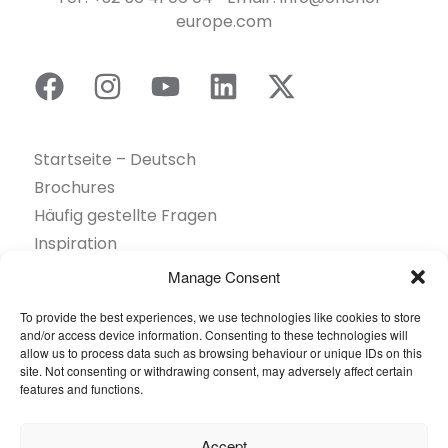
europe.com
Startseite – Deutsch
Brochures
Häufig gestellte Fragen
Inspiration
Kollektion
Manage Consent
Kontakt
To provide the best experiences, we use technologies like cookies to store
Nachhaltigkeit
and/or access device information. Consenting to these technologies will
Unsere Projekte
allow us to process data such as browsing behaviour or unique IDs on this
site. Not consenting or withdrawing consent, may adversely affect certain
Sektoren
features and functions.
Über uns
Ressourcen
Accept