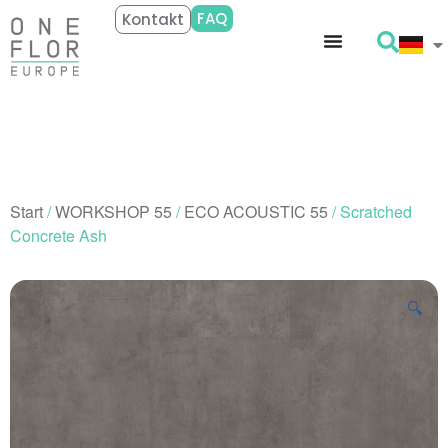
FAQ
Kontakt
Start
/
WORKSHOP 55
/
ECO ACOUSTIC 55
/ Scratched
Concrete Ash
🔍