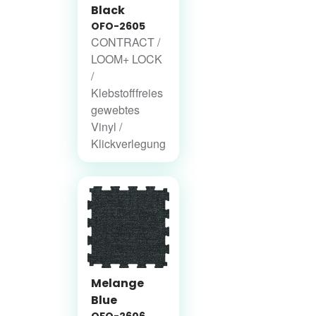
Black
OFO-2605
CONTRACT /
LOOM+ LOCK
/
Klebstofffreies
gewebtes
Vinyl /
Klickverlegung
Melange
Blue
OFO-2606