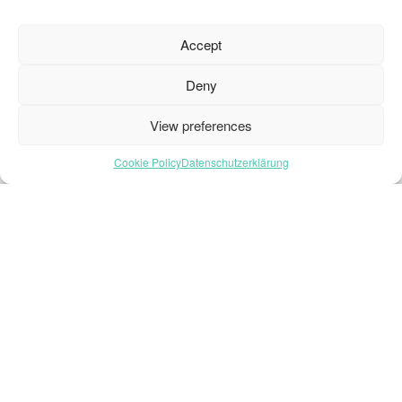
Startseite – Deutsch
Accept
Brochures
Deny
Häufig gestellte Fragen
Inspiration
View preferences
Kollektion
Cookie Policy
Datenschutzerklärung
Kontakt
Nachhaltigkeit
Unsere Projekte
Sektoren
Über uns
Ressourcen
© 2026 Oneflor. Alle Rechte vorbehalten.
Datenschutzerklärung
AGB
Cookie- Einstellungens