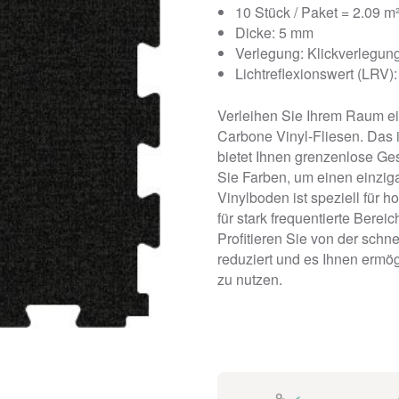
10 Stück / Paket = 2.09 m
Dicke: 5 mm
Verlegung: Klickverlegun
Lichtreflexionswert (LRV):
Verleihen Sie Ihrem Raum e
Carbone Vinyl-Fliesen. Das
bietet Ihnen grenzenlose Ge
Sie Farben, um einen einziga
Vinylboden ist speziell für 
für stark frequentierte Berei
Profitieren Sie von der schne
reduziert und es Ihnen ermö
zu nutzen.