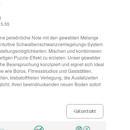
²
g
 5.55
ine persönliche Note mit den gewebten Melange
 intuitive Schwalbenschwanzverriegelungs-System
staltungsmöglichkeiten: Mischen und kombinieren
rtigen Puzzle-Effekt zu erzielen. Unser gewebter
hohe Beanspruchung konzipiert und eignet sich ideal
che wie Büros, Fitnessstudios und Gaststätten.
llen, klebstofffreien Verlegung, die Ausfallzeiten
glicht, Ihren beeindruckenden neuen Boden sofort
Kontakt