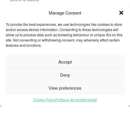
Brochures
Manage Consent
Collection
To provide the best experiences, we use technologies like cookies to store
and/or access device information. Consenting to these technologies will
Contact
allow us to process data such as browsing behaviour or unique IDs on this
site. Not consenting or withdrawing consent, may adversely affect certain
Développement durable
features and functions.
FAQ
Accept
Inspiration
Secteurs
Deny
Trouver un revendeur
View preferences
© 2026 Oneflor. Tous droits réservés.
Cookie Policy
Politique de confidentialité
Politique de confidentialité
CGV
Paramètres des
cookies