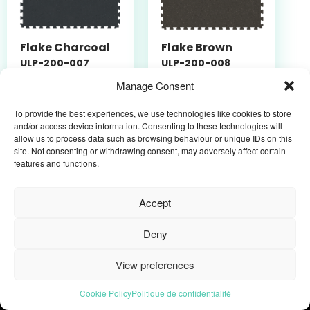
Flake Charcoal
Flake Brown
ULP-200-007
ULP-200-008
CONTRACT /
CONTRACT /
Manage Consent
ULTRA LOCK PRO /
ULTRA LOCK PRO /
Dalles ultra-
Dalles ultra-
To provide the best experiences, we use technologies like cookies to store
and/or access device information. Consenting to these technologies will
résistantes / Pose
résistantes / Pose
allow us to process data such as browsing behaviour or unique IDs on this
clipsée
clipsée
site. Not consenting or withdrawing consent, may adversely affect certain
features and functions.
Accept
Abonnez-vous à notre
Deny
newsletter
View preferences
Cookie Policy
Politique de confidentialité