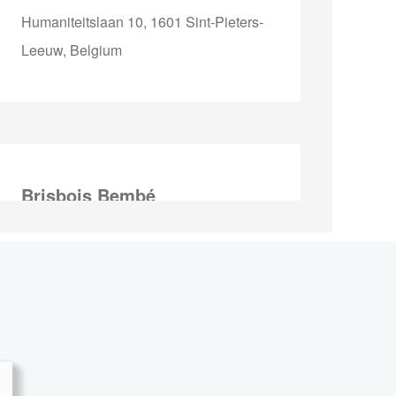
Humaniteitslaan 10, 1601 Sint-Pieters-
Leeuw, Belgium
Brisbois Bembé
00352487391
212 Z.A.E. Wolser A, 3225 Bettembourg,
Luxembourg