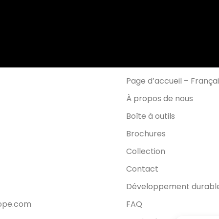
Page d’accueil – França
À propos de nous
Boîte à outils
Brochures
Collection
Contact
Développement durabl
rope.com
FAQ