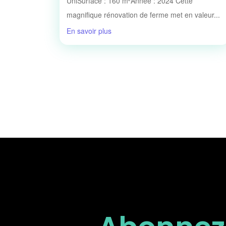
UniSurface : 160 m²Année : 2024 Cette
magnifique rénovation de ferme met en valeur...
En savoir plus