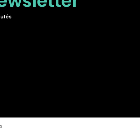
ewsletter
autés
is