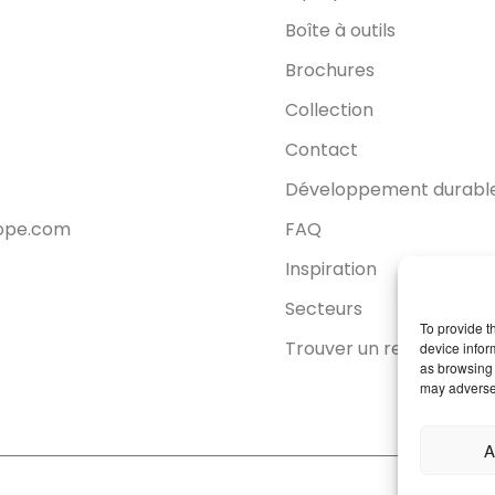
Boîte à outils
Brochures
Collection
Contact
Développement durabl
rope.com
FAQ
Inspiration
Secteurs
To provide t
Trouver un revendeur
device infor
as browsing 
may adversel
A
Politi