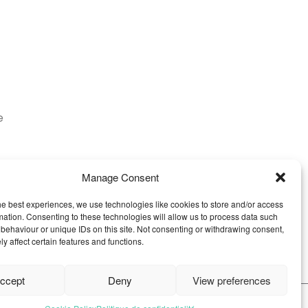
e
Manage Consent
he best experiences, we use technologies like cookies to store and/or access
mation. Consenting to these technologies will allow us to process data such
behaviour or unique IDs on this site. Not consenting or withdrawing consent,
y affect certain features and functions.
ccept
Deny
View preferences
que de confidentialité
CGV
Paramètres des cookies