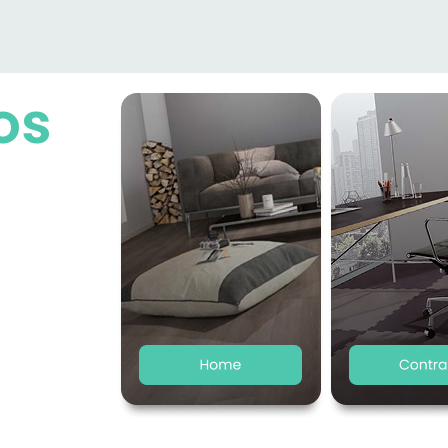
os
omplète de
 dernières