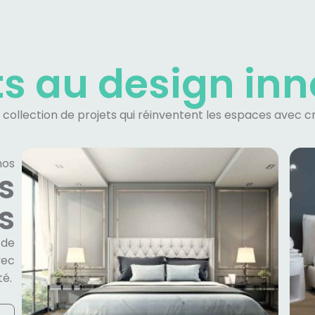
ts au
design in
ollection de projets qui réinventent les espaces avec cré
nos
s
s
 de
vec
té.