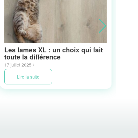
Les lames XL : un choix qui fait
Dur
toute la différence
les
pe
17 juillet 2025
/
12 j
Lire la suite