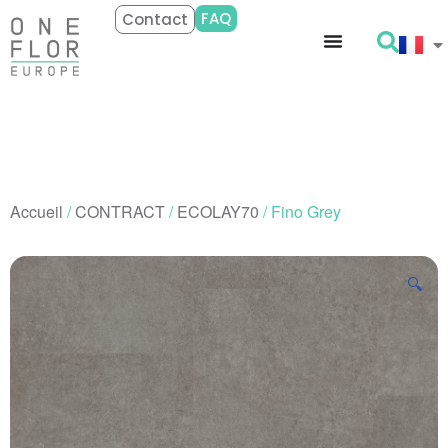
FAQ
Contact
Accueil
/
CONTRACT
/
ECOLAY70
/ Fino Grey
🔍