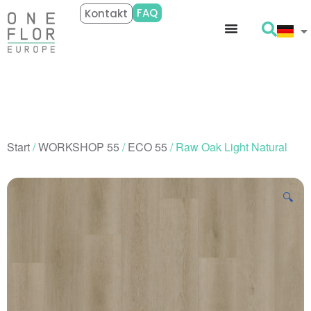
FAQ
Kontakt
Start
/
WORKSHOP 55
/
ECO 55
/ Raw Oak Light Natural
🔍