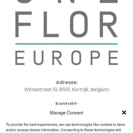
Adresse:
Wittestraat 10, 8501, Kortrijk, Belgium
Kontakt:
Tel : +32 56 41 06 04 Email : info@oneflor-
Manage Consent
europe.com
To provide the best experiences, we use technologies like cookies to store
and/or access device information. Consenting to these technologies will