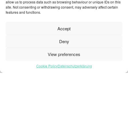
allow us to process data such as browsing behaviour or unique IDs on this
site. Not consenting or withdrawing consent, may adversely affect certain
features and functions.
Startseite – Deutsch
Accept
Brochures
Häufig gestellte Fragen
Deny
Inspiration
View preferences
Kollektion
Kontakt
Cookie Policy
Datenschutzerklärung
Nachhaltigkeit
Unsere Projekte
Sektoren
Über uns
Ressourcen
© 2026 Oneflor. Alle Rechte vorbehalten.