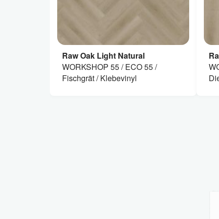
Raw Oak Light Natural
Ra
WORKSHOP 55 / ECO 55 /
WO
Fischgrät / Klebevinyl
Di