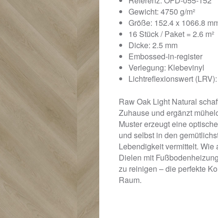
Referenz: OFD-055-152
Gewicht: 4750 g/m²
Größe: 152.4 x 1066.8 m
16 Stück / Paket = 2.6 m²
Dicke: 2.5 mm
Embossed-in-register
Verlegung: Klebevinyl
Lichtreflexionswert (LRV):
Raw Oak Light Natural schaff
Zuhause und ergänzt mühelos
Muster erzeugt eine optisch
und selbst in den gemütlich
Lebendigkeit vermittelt. Wi
Dielen mit Fußbodenheizung 
zu reinigen – die perfekte K
Raum.