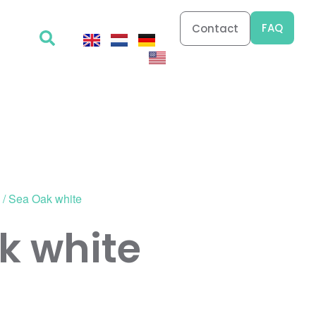
FAQ
Contact
/ Sea Oak white
k white