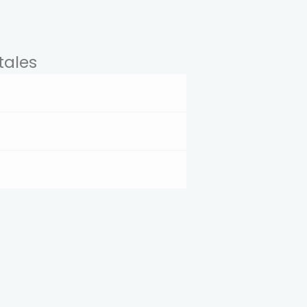
s
tales