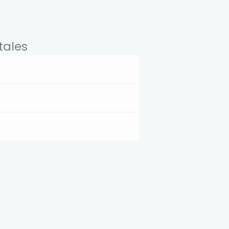
s
tales