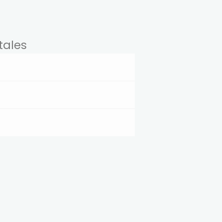
s
tales