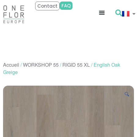
FAQ
Contact
Accueil
/
WORKSHOP 55
/
RIGID 55 XL
/ English Oak
Greige
🔍