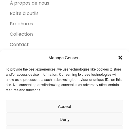
À propos de nous
Boîte à outils
Brochures
Collection
Contact
Développement durable
Manage Consent
FAQ
To provide the best experiences, we use technologies like cookies to store
and/or access device information. Consenting to these technologies will
Inspiration
allow us to process data such as browsing behaviour or unique IDs on this
site. Not consenting or withdrawing consent, may adversely affect certain
Secteurs
features and functions.
Trouver un revendeur
Accept
© 2026 Oneflor. Tous droits réservés.
Deny