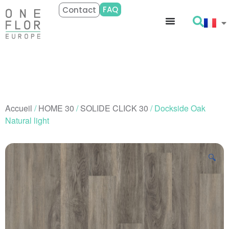
FAQ
Contact
Accueil
/
HOME 30
/
SOLIDE CLICK 30
/ Dockside Oak
Natural light
🔍