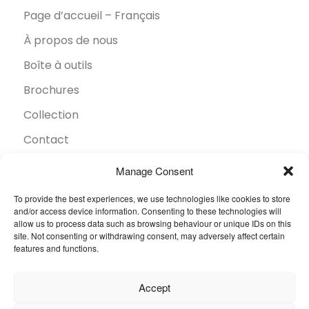
Page d’accueil – Français
À propos de nous
Boîte à outils
Brochures
Collection
Contact
Développement durable
Manage Consent
FAQ
To provide the best experiences, we use technologies like cookies to store
and/or access device information. Consenting to these technologies will
Inspiration
allow us to process data such as browsing behaviour or unique IDs on this
site. Not consenting or withdrawing consent, may adversely affect certain
Secteurs
features and functions.
Trouver un revendeur
Accept
© 2026 Oneflor. Tous droits réservés.