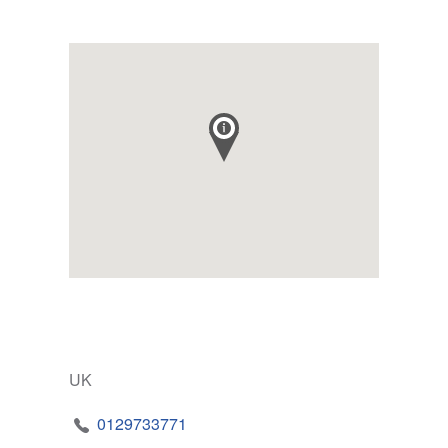
UK
0129733771