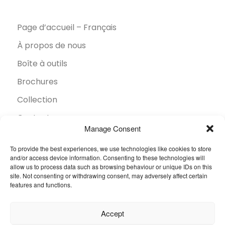
Page d’accueil – Français
À propos de nous
Boîte à outils
Brochures
Collection
Contact
Manage Consent
Développement durable
To provide the best experiences, we use technologies like cookies to store
FAQ
and/or access device information. Consenting to these technologies will
allow us to process data such as browsing behaviour or unique IDs on this
Inspiration
site. Not consenting or withdrawing consent, may adversely affect certain
features and functions.
Secteurs
Trouver un revendeur
Accept