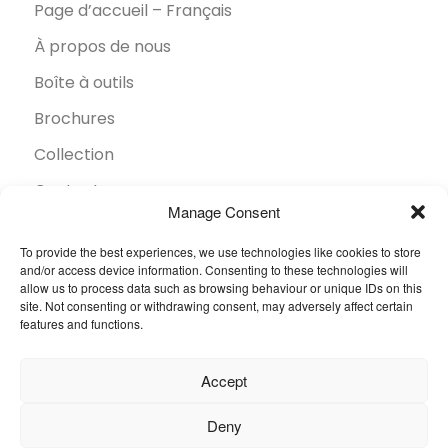
Page d’accueil – Français
À propos de nous
Boîte à outils
Brochures
Collection
Contact
Manage Consent
Développement durable
To provide the best experiences, we use technologies like cookies to store
FAQ
and/or access device information. Consenting to these technologies will
allow us to process data such as browsing behaviour or unique IDs on this
Inspiration
site. Not consenting or withdrawing consent, may adversely affect certain
features and functions.
Secteurs
Trouver un revendeur
Accept
© 2026 Oneflor. Tous droits réservés.
Deny