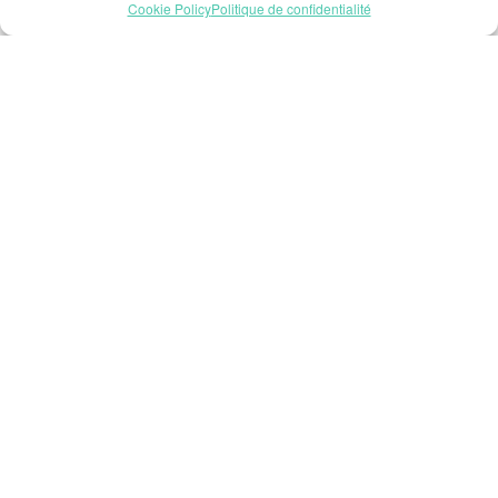
Cookie Policy
Politique de confidentialité
Abonnez-vous à notre
newsletter
Abonnez-vous à notre newsletter
pour recevoir les nouveautés
produits et dernières tendances.