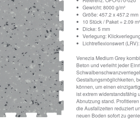
Referenz: OFO-070-020
Gewicht: 8000 g/m²
Größe: 457.2 x 457.2 mm
10 Stück / Paket = 2.09 m
Dicke: 5 mm
Verlegung: Klickverlegun
Lichtreflexionswert (LRV):
Venezia Medium Grey kombin
Beton und verleiht jeder Ein
Schwalbenschwanzverriegel
Gestaltungsmöglichkeiten, 
können, um einen einzigarti
ist extrem widerstandsfähig u
Abnutzung stand. Profitieren 
die Ausfallzeiten reduziert 
neuen Boden sofort zu geni