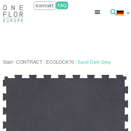
FAQ
Kontakt
Start
/
CONTRACT
/
ECOLOCK70
/ Sand Dark Grey
🔍