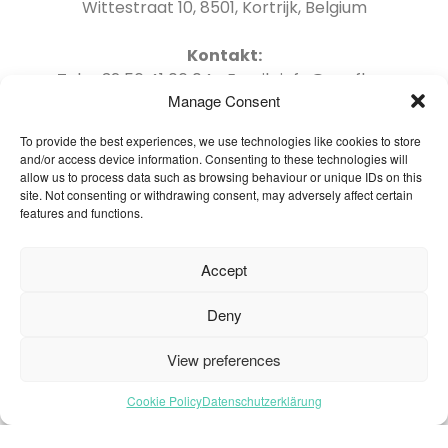
Wittestraat 10, 8501, Kortrijk, Belgium
Kontakt:
Tel : +32 56 41 06 04 Email : info@oneflor-
Manage Consent
europe.com
To provide the best experiences, we use technologies like cookies to store
and/or access device information. Consenting to these technologies will
allow us to process data such as browsing behaviour or unique IDs on this
site. Not consenting or withdrawing consent, may adversely affect certain
features and functions.
Startseite – Deutsch
Brochures
Accept
Häufig gestellte Fragen
Deny
Inspiration
Kollektion
View preferences
Kontakt
Cookie Policy
Datenschutzerklärung
Nachhaltigkeit
Unsere Projekte