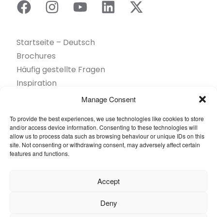
Startseite – Deutsch
Brochures
Häufig gestellte Fragen
Inspiration
Kollektion
Manage Consent
Kontakt
To provide the best experiences, we use technologies like cookies to store
Nachhaltigkeit
and/or access device information. Consenting to these technologies will
Unsere Projekte
allow us to process data such as browsing behaviour or unique IDs on this
site. Not consenting or withdrawing consent, may adversely affect certain
Sektoren
features and functions.
Über uns
Ressourcen
Accept
© 2026 Oneflor. Alle Rechte vorbehalten.
Deny